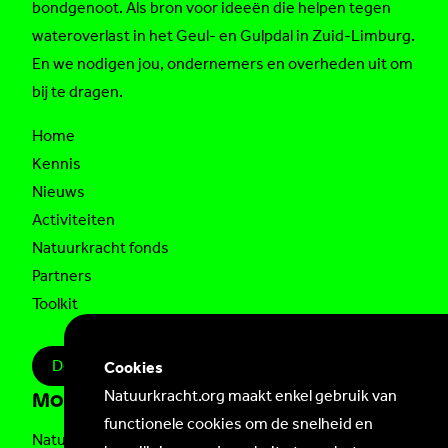
bondgenoot. Als bron voor ideeën die helpen tegen
wateroverlast in het Geul- en Gulpdal in Zuid-Limburg.
En we nodigen jou, ondernemers en overheden uit om
bij te dragen.
Home
Kennis
Nieuws
Activiteiten
Natuurkracht fonds
Partners
Toolkit
Doe mee!
Cookies
Natuurkracht.org maakt enkel gebruik van
Mogelijk gemaakt door
functionele cookies om de snelheid en
Natuurkracht is een initiatief van
Natuur en