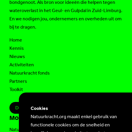
bondgenoot. Als bron voor ideeën die helpen tegen
wateroverlast in het Geul- en Gulpdal in Zuid-Limburg.
En we nodigen jou, ondernemers en overheden uit om
bij te dragen.
Home
Kennis
Nieuws
Activiteiten
Natuurkracht fonds
Partners
Toolkit
Doe mee!
Cookies
Natuurkracht.org maakt enkel gebruik van
Mogelijk gemaakt door
functionele cookies om de snelheid en
Natuurkracht is een initiatief van
Natuur en