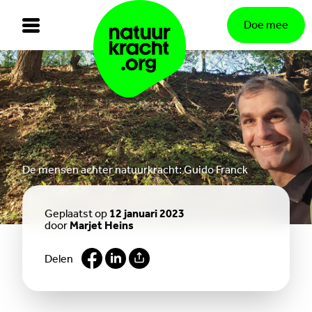
Doe mee
De mensen achter natuurkracht: Guido Franck
Geplaatst op
12 januari 2023
door
Marjet Heins
Delen