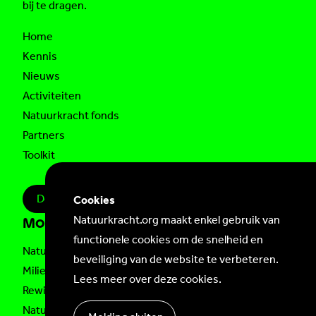
bij te dragen.
Home
Kennis
Nieuws
Activiteiten
Natuurkracht fonds
Partners
Toolkit
Doe mee!
Cookies
Natuurkracht.org maakt enkel gebruik van
Mogelijk gemaakt door
functionele cookies om de snelheid en
Natuurkracht is een initiatief van
Natuur en
beveiliging van de website te verbeteren.
Milieufederatie Limburg
,
Limburgs Landschap
,
ARK
Lees meer over deze cookies
.
Rewilding Nederland
,
Natuurmonumenten
,
Wereld
Natuur Fonds
,
IVN
en
Staatsbosbeheer
met steun van