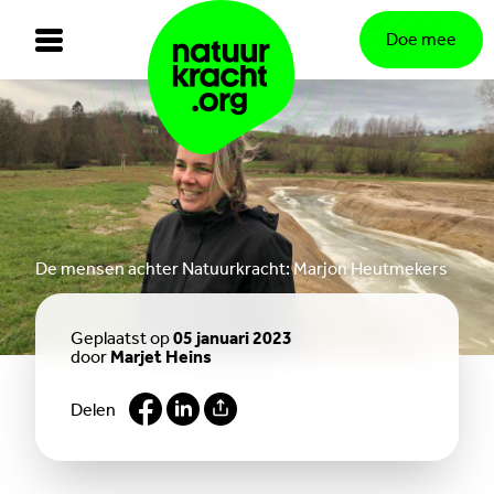
Doe mee
De mensen achter Natuurkracht: Marjon Heutmekers
Geplaatst op
05 januari 2023
door
Marjet Heins
Delen