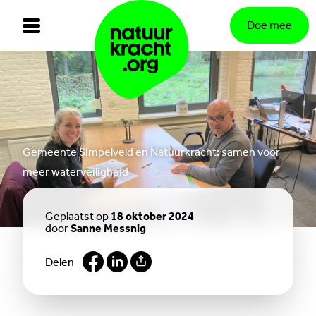
Doe mee
Gemeente Simpelveld en Natuurkracht: samen voor
meer waterveiligheid
Geplaatst op
18 oktober 2024
door
Sanne Messnig
Delen