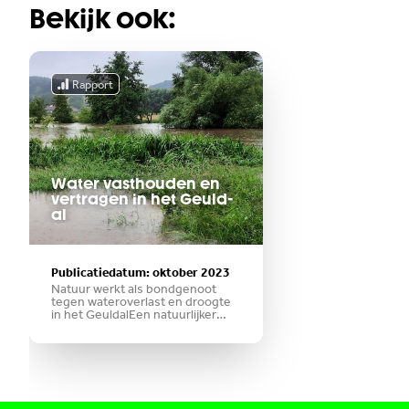
Bekijk ook:
Rapport
Water vast­hou­den en
ver­tra­gen in het Geuld­
al
Publicatiedatum: oktober 2023
Natuur werkt als bondgenoot
tegen wateroverlast en droogte
in het GeuldalEen natuurlijker
landschap maakt het Geuldal
veiliger en helpt om
wateroverlast en droogte tegen
te gaan. Door aanpassingen in
inrichting en gebruik kan het
landschap meer regenwater
opnemen, opslaan en