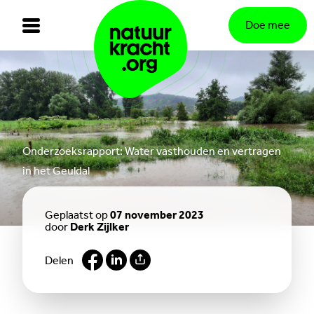
Doe mee
Onderzoeksrapport: Water vasthouden en vertragen
in het Geuldal
Geplaatst op
07 november 2023
door
Derk Zijlker
Delen