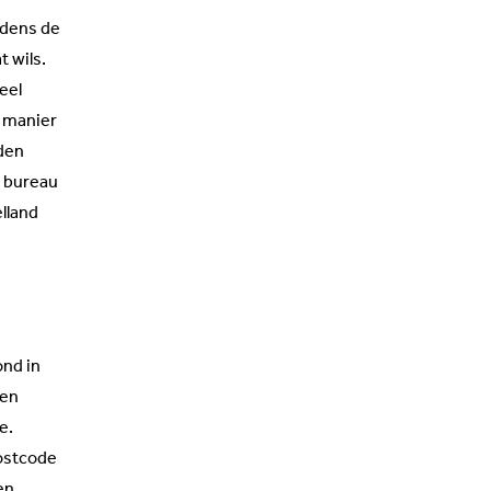
jdens de
t wils.
eel
e manier
den
h bureau
lland
ond in
een
te.
Postcode
en