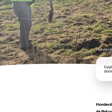
Honderde
Gepl
doo
Honderde
de Natuu