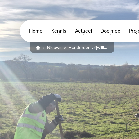
Home
Kennis
Actueel
Doe mee
Proj
»
Nieuws
»
Honderden vrijwilligers steken handen uit de mouwen tijdens Natuurkrachtdag
De reis van de druppel
Nieuws
Ambassadeurs
In
Natuurlijke oplossingen
Activiteiten
Online training
F
Rapporten
Voor agrariërs
P
Natuurkrachtd