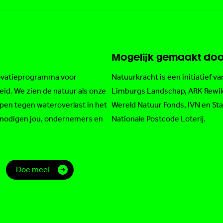
Mogelijk gemaakt doo
novatieprogramma voor
Natuurkracht is een initiatief v
eid. We zien de natuur als onze
Limburgs Landschap
,
ARK Rewil
pen tegen wateroverlast in het
Wereld Natuur Fonds
,
IVN
en
St
e nodigen jou, ondernemers en
Nationale Postcode Loterij
.
Doe mee!