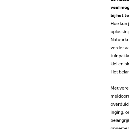
veel mog
bij het 
Hoe kun j
oplossin
Natuurkra
verder a
tuinpakk
klei en 
Het bela
Met vere
meidoorn,
overduide
inging, o
belangrij
opnemen 