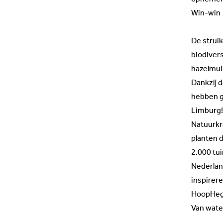
Win-win
De strui
biodivers
hazelmui
Dankzij 
hebben g
Limburg! 
Natuurkra
planten d
2.000 tu
Nederlan
inspirer
HoopHeg
Van wate