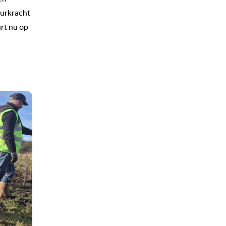
uurkracht
rt nu op
e