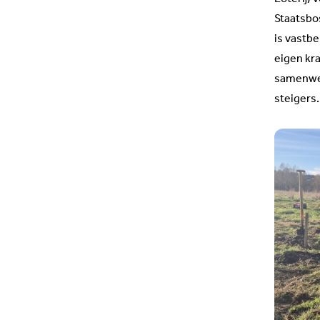
Staatsbo
is vastb
eigen kr
samenwer
steigers