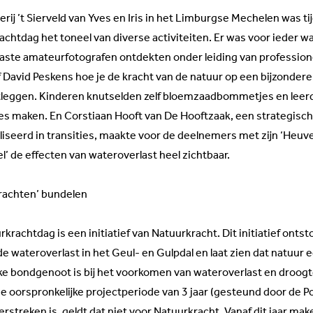
erij
’t Sierveld
van Yves en Iris in het Limburgse Mechelen was ti
chtdag het toneel van diverse activiteiten. Er was voor ieder wa
aste amateurfotografen ontdekten onder leiding van profession
f David Peskens hoe je de kracht van de natuur op een bijzonder
tleggen. Kinderen knutselden zelf bloemzaadbommetjes en leer
s maken. En Corstiaan Hooft van De Hooftzaak, een strategisc
iseerd in transities, maakte voor de deelnemers met zijn ‘Heuve
l’ de effecten van wateroverlast heel zichtbaar.
rachten’ bundelen
krachtdag is een initiatief van Natuurkracht. Dit initiatief ontst
e wateroverlast in het Geul- en Gulpdal en laat zien dat natuur 
jke bondgenoot is bij het voorkomen van wateroverlast en droog
e oorspronkelijke projectperiode van 3 jaar (gesteund door de 
verstreken is, geldt dat niet voor Natuurkracht. Vanaf dit jaar mak