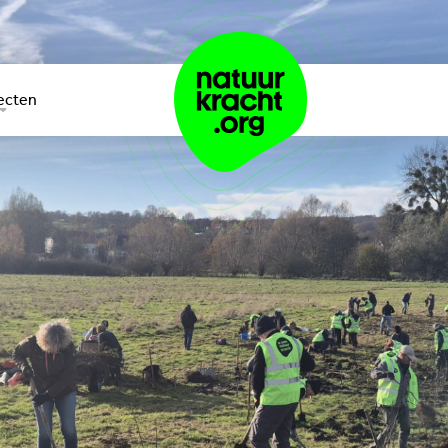
ecten
teractieve kaart
onds
artners
ag