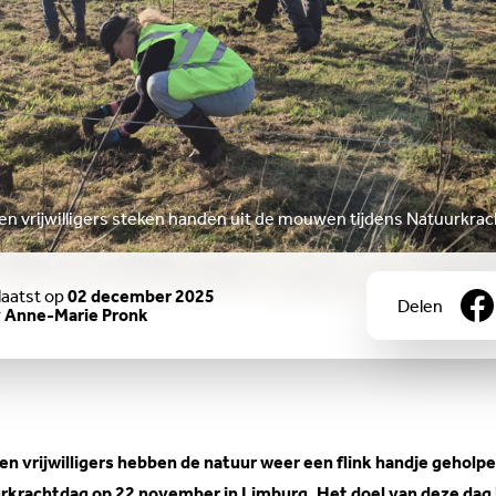
n vrijwilligers steken handen uit de mouwen tijdens Natuurkra
aatst op
02 december 2025
Delen
r
Anne-Marie Pronk
n vrijwilligers hebben de natuur weer een flink handje geholpe
rkrachtdag op 22 november in Limburg. Het doel van deze dag 