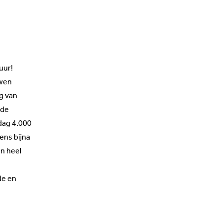
tuur!
uwen
g van
 de
 dag 4.000
ens bijna
n heel
de
en