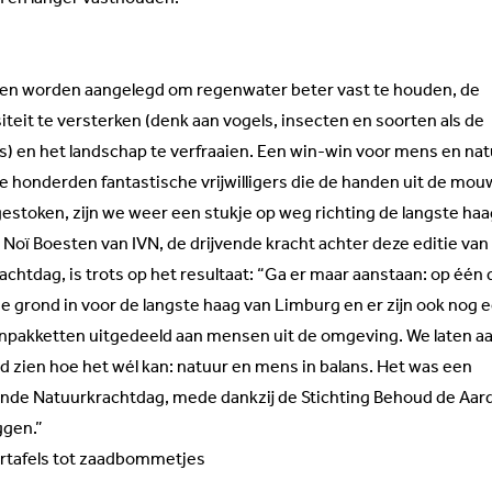
ken worden aangelegd om regenwater beter vast te houden, de
iteit te versterken (denk aan vogels, insecten en soorten als de
s) en het landschap te verfraaien. Een win-win voor mens en na
de honderden fantastische vrijwilligers die de handen uit de mo
estoken, zijn we weer een stukje op weg richting de langste haa
Noï Boesten van IVN, de drijvende kracht achter deze editie van
chtdag, is trots op het resultaat: “Ga er maar aanstaan: op één
e grond in voor de langste haag van Limburg en er zijn ook nog e
inpakketten uitgedeeld aan mensen uit de omgeving. We laten aa
d zien hoe het wél kan: natuur en mens in balans. Het was een
ende Natuurkrachtdag, mede dankzij de
Stichting Behoud de Aar
gen.
”
rtafels tot zaadbommetjes