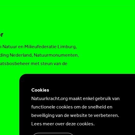
r
an
Natuur en Milieufederatie Limburg
,
ding Nederland
,
Natuurmonumenten
,
aatsbosbeheer
met steun van de
Cookies
Natuurkracht.org maakt enkel gebruik van
functionele cookies om de snelheid en
beveiliging van de website te verbeteren.
Lees meer over deze cookies
.