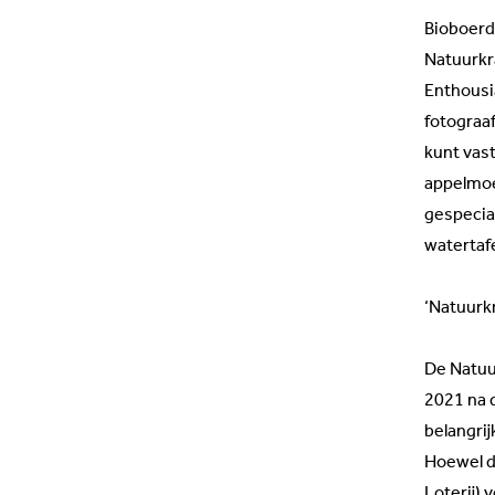
Bioboerd
Natuurkra
Enthousi
fotograa
kunt vas
appelmoe
gespecial
watertafe
‘Natuurk
De Natuur
2021 na d
belangri
Hoewel d
Loterij) 