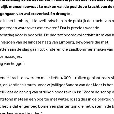
elijk mensen bewust te maken van de positieve kracht van de 
tegengaan van wateroverlast én droogte.
e in het Limburgs Heuvellandschap in de praktijk de kracht van n
gen tegen wateroverlast ervaren? Dat is precies waar de
chtdag voor is bedoeld. De dag zat boordevol activiteiten: van 
anleggen van de langste haag van Limburg, bewoners die met
etten aan de slag gaan tot kinderen die zaadbommen maken van 
bloemzaadjes.
ng van heggen
ende krachten werden maar liefst 4.000 struiken geplant zoals s
 en kardinaalsmuts. Voor vrijwilliger Sandra van der Meer is het
lijk dat de aanleg van struiken noodzakelijk is: “Zodra de schop 
ntstond meteen een poeltje met water. Ik zag dus in de praktijk 
k het is dat er genoeg bomen en planten zijn die het water in de
en langer vasthouden.”