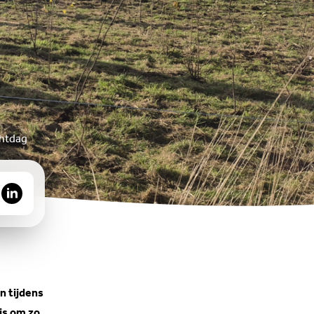
chtdag
n tijdens
is om zo