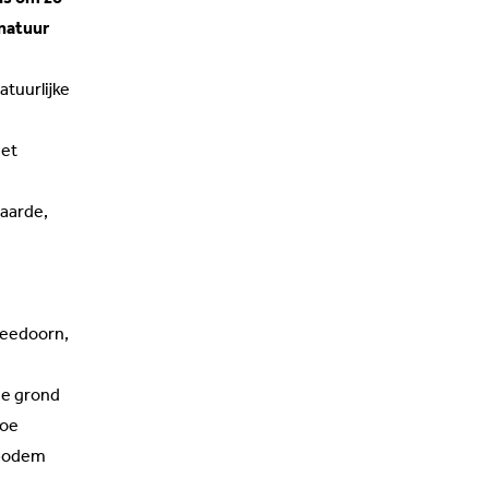
natuur
atuurlijke
het
aarde,
leedoorn,
de grond
hoe
 bodem