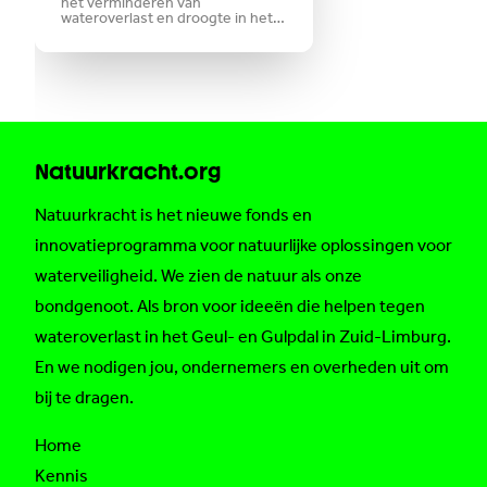
het verminderen van
wateroverlast en droogte in het
Zuid-Limburgse
heuvellandschap. Een nieuw
voorbeeld daarvan is het nieuwe
project ‘Meeting Pond
Halverwege’ in Vaals. Dankzij een
bijdrage van €28.875 uit het
fonds Natuurkracht, mogelijk
gemaakt
Natuurkracht.org
Natuurkracht is het nieuwe fonds en
innovatieprogramma voor natuurlijke oplossingen voor
waterveiligheid. We zien de natuur als onze
bondgenoot. Als bron voor ideeën die helpen tegen
wateroverlast in het Geul- en Gulpdal in Zuid-Limburg.
En we nodigen jou, ondernemers en overheden uit om
bij te dragen.
Home
Kennis