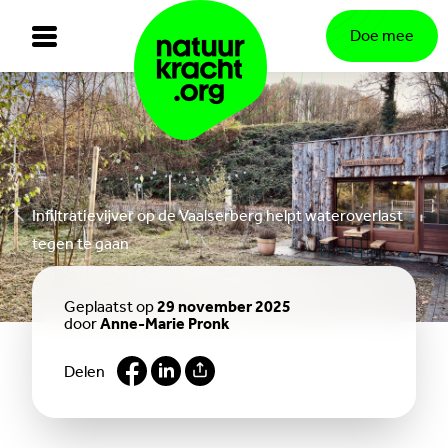
Doe mee
Infiltratievijver op de Vaalserberg helpt wateroverlast
tegen te gaan
Geplaatst op
29 november 2025
door
Anne-Marie Pronk
Delen